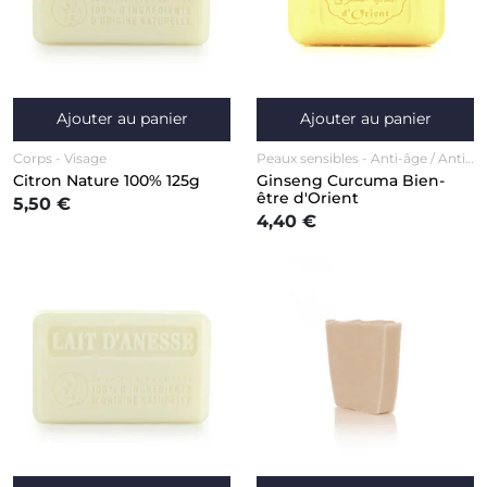
Ajouter au panier
Ajouter au panier
Corps
Visage
Peaux sensibles
Anti-âge / Anti-
rides
Corps
Visage
Citron Nature 100% 125g
Ginseng Curcuma Bien-
être d'Orient
5,50 €
4,40 €