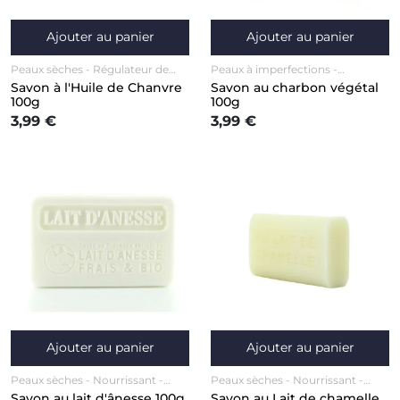
Ajouter au panier
Ajouter au panier
Peaux sèches
Régulateur de
Peaux à imperfections
sébum
Visage
Régulateur de sébum
Visage
Savon à l'Huile de Chanvre
Savon au charbon végétal
100g
100g
3,99 €
3,99 €
Ajouter au panier
Ajouter au panier
Peaux sèches
Nourrissant
Peaux sèches
Nourrissant
Anti-âge / Anti-rides
Corps
Anti-âge / Anti-rides
Visage
Savon au lait d'ânesse 100g
Savon au Lait de chamelle