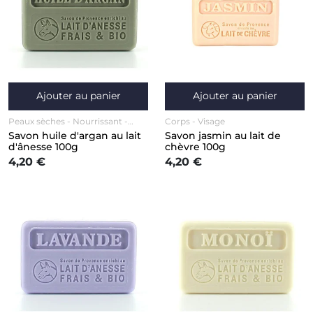
Ajouter au panier
Ajouter au panier
Peaux sèches
Nourrissant
Corps
Visage
Anti-âge / Anti-rides
Corps
Savon huile d'argan au lait
Savon jasmin au lait de
Visage
d'ânesse 100g
chèvre 100g
4,20 €
4,20 €