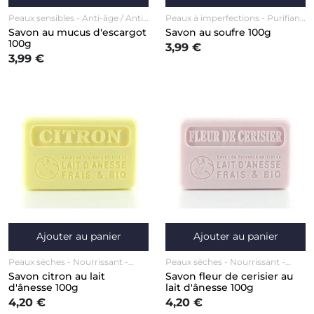
Peaux sensibles
Anti-âge / Anti-
Peaux à imperfections
Purifiant
rides
Réparateur / Régénérant
Visage
Savon au mucus d'escargot
Savon au soufre 100g
Visage
100g
3,99 €
3,99 €
Ajouter au panier
Ajouter au panier
Peaux sèches
Nourrissant
Peaux sèches
Nourrissant
Anti-âge / Anti-rides
Corps
Anti-âge / Anti-rides
Corps
Savon citron au lait
Savon fleur de cerisier au
Visage
Visage
d'ânesse 100g
lait d'ânesse 100g
4,20 €
4,20 €