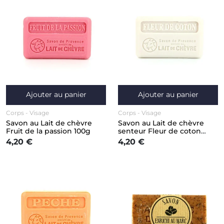
Ajouter au panier
Ajouter au panier
Corps
Visage
Corps
Visage
Savon au Lait de chèvre
Savon au Lait de chèvre
Fruit de la passion 100g
senteur Fleur de coton
100g
4,20 €
4,20 €