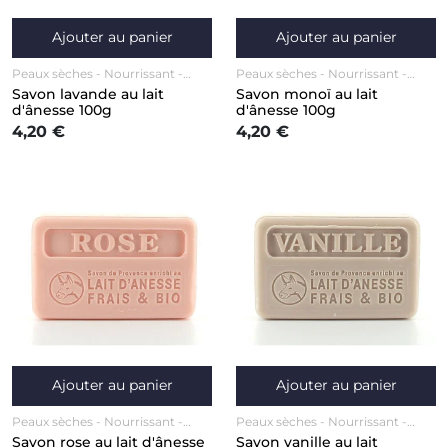
Ajouter au panier
Ajouter au panier
Peaux sèches
Nourrissant
Peaux sèches
Nourrissant
Anti-âge / Anti-rides
Corps
Anti-âge / Anti-rides
Corps
Savon lavande au lait
Savon monoï au lait
Visage
Visage
d'ânesse 100g
d'ânesse 100g
4,20 €
4,20 €
Ajouter au panier
Ajouter au panier
Peaux sèches
Nourrissant
Peaux sèches
Nourrissant
Anti-âge / Anti-rides
Corps
Anti-âge / Anti-rides
Corps
Savon rose au lait d'ânesse
Savon vanille au lait