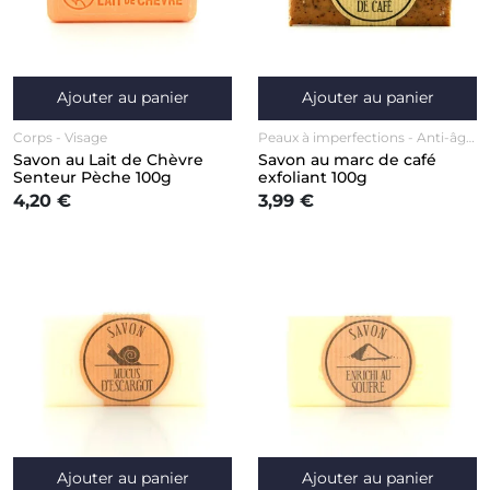
Ajouter au panier
Ajouter au panier
Corps
Visage
Peaux à imperfections
Anti-âge
/ Anti-rides
Nettoyant doux /
Savon au Lait de Chèvre
Savon au marc de café
Nettoyant exfoliant
Visage
Senteur Pèche 100g
exfoliant 100g
4,20 €
3,99 €
Ajouter au panier
Ajouter au panier