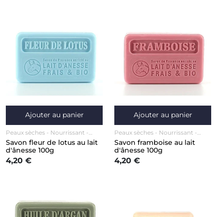
Ajouter au panier
Ajouter au panier
Peaux sèches
Nourrissant
Peaux sèches
Nourrissant
Anti-âge / Anti-rides
Corps
Anti-âge / Anti-rides
Corps
Savon fleur de lotus au lait
Savon framboise au lait
Visage
Visage
d'ânesse 100g
d'ânesse 100g
4,20 €
4,20 €