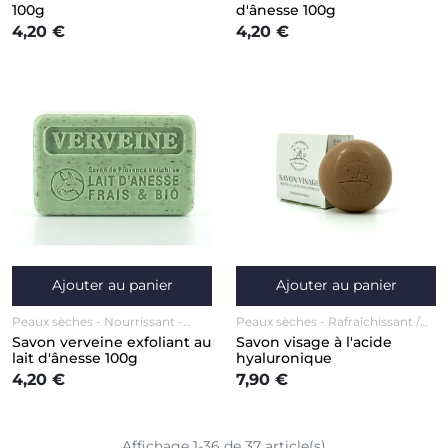
Visage
Visage
100g
d'ânesse 100g
4,20 €
4,20 €
Ajouter au panier
Ajouter au panier
Peaux sèches
Nourrissant
Peaux sèches
Rafraîchissant /
Anti-âge / Anti-rides
Corps
Effet frais
Visage
Savon verveine exfoliant au
Savon visage à l'acide
Visage
lait d'ânesse 100g
hyaluronique
4,20 €
7,90 €
Affichage 1-36 de 37 article(s)