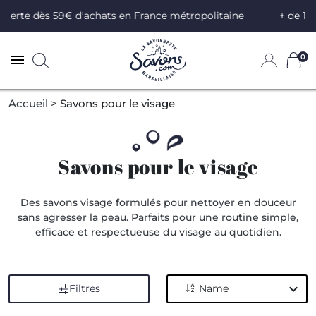
e dès 59€ d'achats en France métropolitaine
+ de 100 parf
0
Accueil
Savons pour le visage
Savons pour le visage
Des savons visage formulés pour nettoyer en douceur
sans agresser la peau. Parfaits pour une routine simple,
efficace et respectueuse du visage au quotidien.
expand_more
Filtres
Name