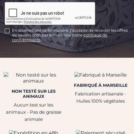
En soumettant ce formulaire, j'accepte de recevoir les offres
de savons.com par e-mail. Voir notre
politique de
confidentialité
.
FABRIQUÉ À MARSEILLE
NON TESTÉ SUR LES
Fabrication artisanale -
ANIMAUX
Huiles 100% végétales
Aucun test sur les
animaux - Pas de graisse
animale