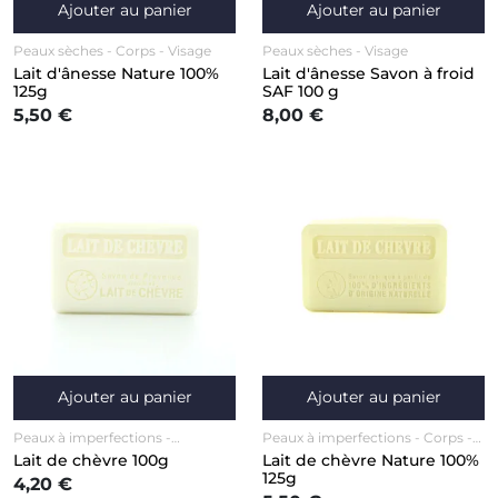
Ajouter au panier
Ajouter au panier
Peaux sèches
Corps
Visage
Peaux sèches
Visage
Lait d'ânesse Nature 100%
Lait d'ânesse Savon à froid
125g
SAF 100 g
5,50 €
8,00 €
Ajouter au panier
Ajouter au panier
Peaux à imperfections
Peaux à imperfections
Corps
Nourrissant
Visage
Visage
Lait de chèvre 100g
Lait de chèvre Nature 100%
125g
4,20 €