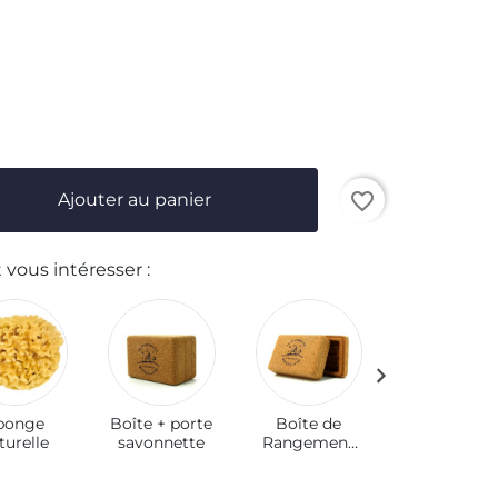
favorite_border
Ajouter au panier
 vous intéresser :
Porte
Savonnett
ponge
Boîte + porte
Boîte de
turelle
savonnette
Rangement
et de
Transport