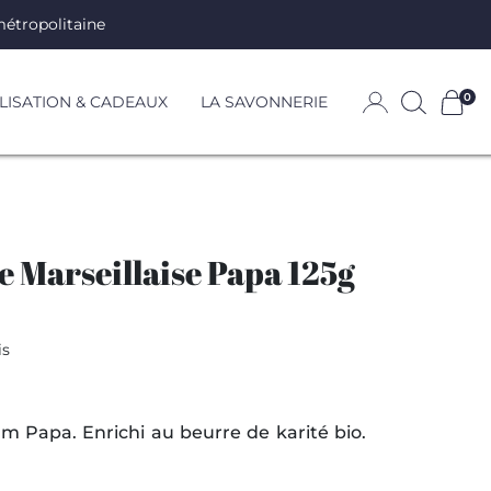
métropolitaine
0
ISATION & CADEAUX
LA SAVONNERIE
e Marseillaise Papa 125g
is
m Papa. Enrichi au beurre de karité bio.