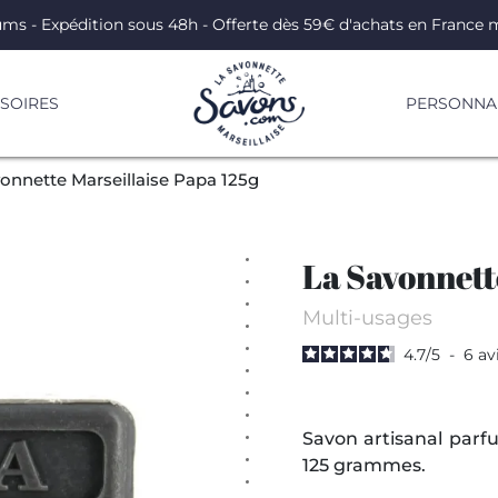
ums - Expédition sous 48h - Offerte dès 59€ d'achats en France 
SOIRES
PERSONNAL
onnette Marseillaise Papa 125g
La Savonnett
Multi-usages
4.7
/
5
-
6
av
Savon artisanal parfu
125 grammes.