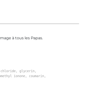
pour
Savonnette
en Liège
mage à tous les Papas.
 chloride, glycerin,
omethyl ionone, coumarin,