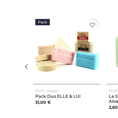
Pack
favorite_border
Multi-usages
Mult
Pack Duo ELLE & LUI
La S
Aloe
31,00 €
2,60