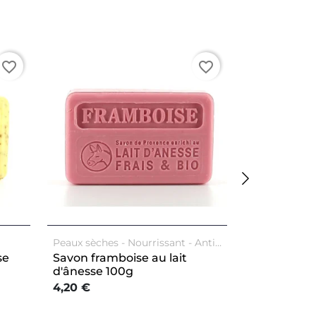
favorite_border
favorite_border
Peaux sèches
Nourrissant
Anti-
Corps
Visag
âge / Anti-rides
Corps
Visage
se
Savon framboise au lait
Savon au La
d'ânesse 100g
senteur Fle
4,20 €
4,20 €