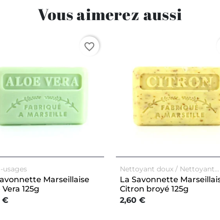
Vous aimerez aussi
favorite_border
i-usages
Nettoyant doux / Nettoyant
exfoliant
Multi-usages
avonnette Marseillaise
La Savonnette Marseillai
 Vera 125g
Citron broyé 125g
 €
2,60 €