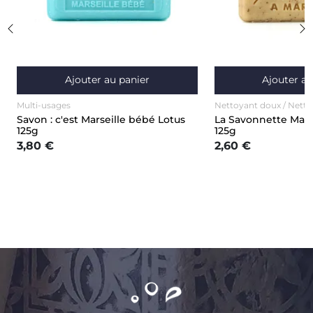
Ajouter au panier
Ajouter au
Multi-usages
Nettoyant doux / Nettoy
Multi-usages
Savon : c'est Marseille bébé Lotus
La Savonnette Marse
125g
125g
3,80 €
2,60 €