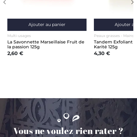
Ajouter au panier
Ajouter au
Multi-usages
Peaux grasses
Mains
La Savonnette Marseillaise Fruit de
Tandem Exfoliant C
la passion 125g
Karité 125g
2,60 €
4,30 €
Vous ne voulez rien rater ?