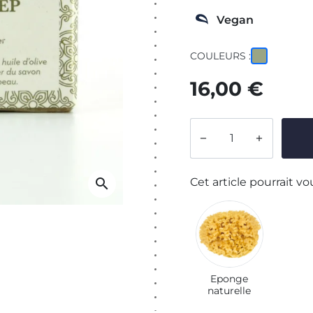
Vegan
COULEURS :
16,00 €


Cet article pourrait vo
search
Eponge
naturelle