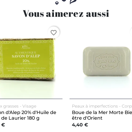
Vous aimerez aussi
favorite_border
x grasses
Visage
Peaux à imperfections
Corp
n d'Alep 20% d'Huile de
Boue de la Mer Morte Bi
 de Laurier 180 g
être d'Orient
 €
4,40 €