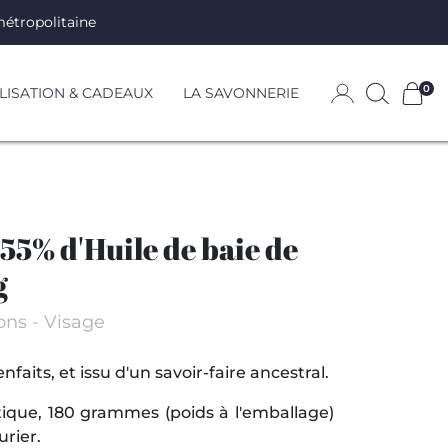
métropolitaine
0
ISATION & CADEAUX
LA SAVONNERIE
 55% d'Huile de baie de
g
ons
Visage
nfaits, et issu d'un savoir-faire ancestral.
ique, 180 grammes (poids à l'emballage)
urier.