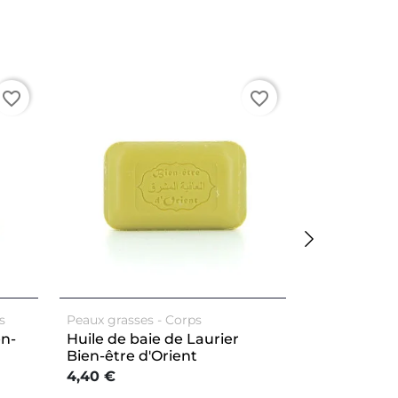
favorite_border
favorite_border
s
Peaux grasses
Corps
Peaux sensib
en-
Huile de baie de Laurier
Lait d'ânes
Bien-être d'Orient
d'Orient
4,40 €
4,40 €