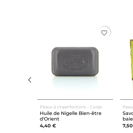
favorite_border
Peaux à imperfections
Corps
Peau
Huile de Nigelle Bien-être
Savo
d'Orient
baie
4,40 €
7,50