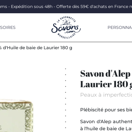
ums - Expédition sous 48h - Offerte dès 59€ d'achats en France 
SOIRES
PERSONNAL
 d'Huile de baie de Laurier 180 g
Savon d'Alep
Laurier 180 
Peaux à imperfecti
Plébiscité pour ses bie
Savon d'Alep authent
à l'huile de baie de La