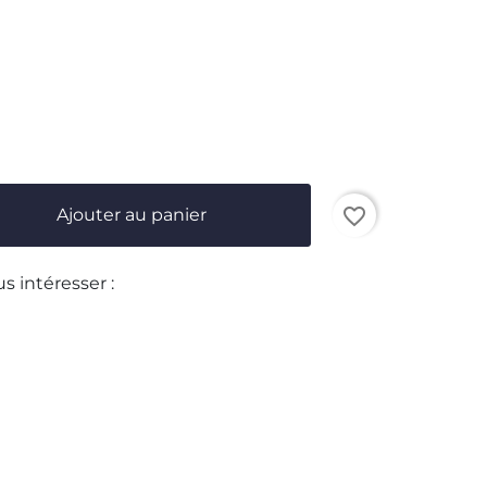
favorite_border
Ajouter au panier
us intéresser :