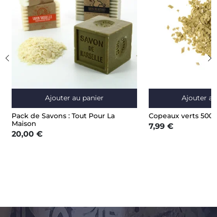
Ajouter au panier
Ajouter au
Pack de Savons : Tout Pour La
Copeaux verts 500 
Maison
7,99 €
20,00 €