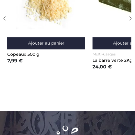
Ajouter au panier
Ajouter au
Copeaux 500 g
Multi-usages
La barre verte 2Kg
7,99 €
24,00 €