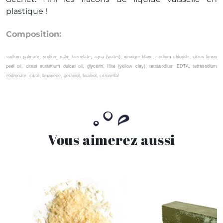
plastique !
Composition:
sodium palmate, sodium palm kernelate, aqua (water), vinaigre blanc, sodium chloride, citrus limon
peel oil, citrus aurantium dulcet oil, glycerin, Illite (yellow clay), tetrasodium EDTA, tetrasodium
etidronate, citral, limonene, geraniol, linalool, citronellal
Vous aimerez aussi